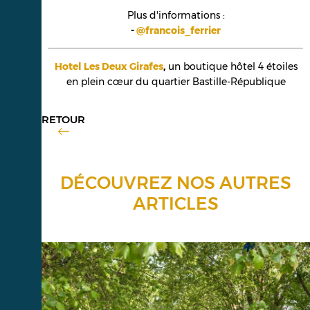
Plus d'informations :
-
@francois_ferrier
Hotel Les Deux Girafes
,
un boutique hôtel 4 étoiles
en plein cœur du quartier Bastille-République
RETOUR
DÉCOUVREZ NOS AUTRES
ARTICLES