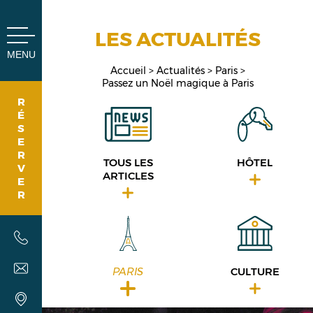
Panneau de gestion des cookies
LES ACTUALITÉS
MENU
Accueil
Actualités
Paris
Passez un Noël magique à Paris
R
É
S
E
R
TOUS LES
HÔTEL
V
ARTICLES
E
R
PARIS
CULTURE