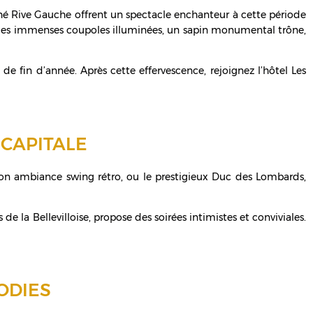
ché Rive Gauche offrent un spectacle enchanteur à cette période
s les immenses coupoles illuminées, un sapin monumental trône,
e fin d’année. Après cette effervescence, rejoignez l’hôtel Les
 CAPITALE
 son ambiance swing rétro, ou le prestigieux Duc des Lombards,
e la Bellevilloise, propose des soirées intimistes et conviviales.
ODIES