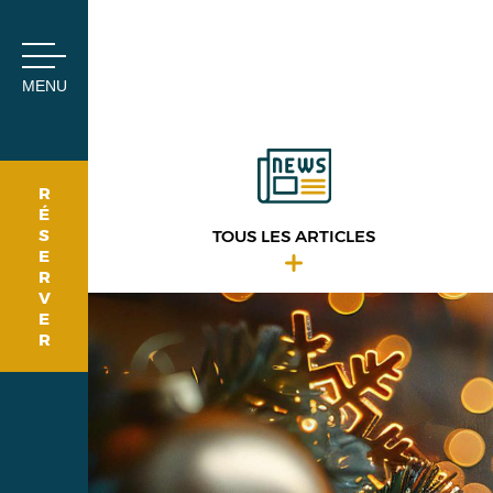
Panneau de gestion des cookies
MENU
R
É
S
TOUS LES ARTICLES
E
R
V
E
R