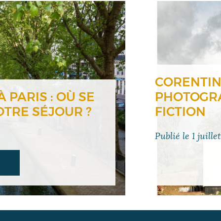
CORENTIN
 PARIS : OÙ SE
PHOTOGRA
TRE SÉJOUR ?
FICTION
Publié le
1 juille